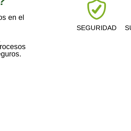
?
s en el
SEGURIDAD
S
a
procesos
eguros.
CONTAM